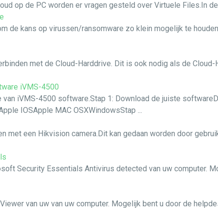
oud op de PC worden er vragen gesteld over Virtuele Files.In deze
re
n, om de kans op virussen/ransomware zo klein mogelijk te houd
erbinden met de Cloud-Harddrive. Dit is ook nodig als de Cloud-H
oftware iVMS-4500
tie van iVMS-4500 software.Stap 1: Download de juiste software
dApple IOSApple MAC OSXWindowsStap ...
ken met een Hikvision camera.Dit kan gedaan worden door gebrui
ls
osoft Security Essentials Antivirus detected van uw computer. M
mViewer van uw van uw computer. Mogelijk bent u door de helpdes