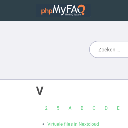
V
2
5
A
B
C
D
E
Virtuele files in Nextcloud