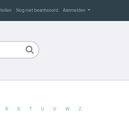
tellen
Nog niet beantwoord
Aanmelden
R
S
T
U
V
W
Z