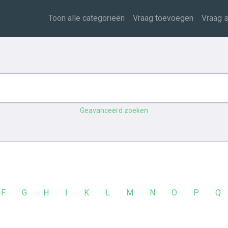
Toon alle categorieën
Vraag toevoegen
Vraag s
Geavanceerd zoeken
F
G
H
I
K
L
M
N
O
P
Q