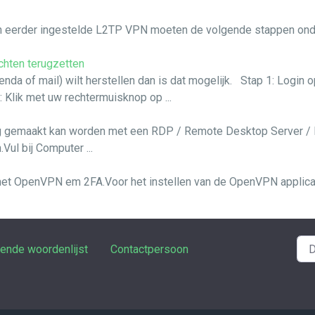
n eerder ingestelde L2TP VPN moeten de volgende stappen ond
chten terugzetten
enda of mail) wilt herstellen dan is dat mogelijk. Stap 1: Log
: Klik met uw rechtermuisknop op ...
ding gemaakt kan worden met een RDP / Remote Desktop Server 
l bij Computer ...
 met OpenVPN em 2FA.Voor het instellen van de OpenVPN applicati
rende woordenlijst
Contactpersoon