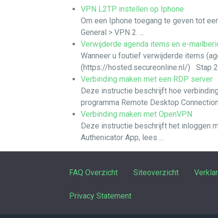
VPN L2TP instellen op Iphone
Om een Iphone toegang te geven tot ee
General > VPN 2. ...
Verwijderde agenda items en e-mailberi
Wanneer u foutief verwijderde items (ag
(https://hosted.secureonline.nl/) Stap 2
Verbinding maken met een RDP server
Deze instructie beschrijft hoe verbin
programma Remote Desktop Connection.Vu
Verbinding maken met OpenVPN
Deze instructie beschrijft het inloggen
Authenicator App, lees ...
FAQ Overzicht
Siteoverzicht
Verkla
Privacy Statement