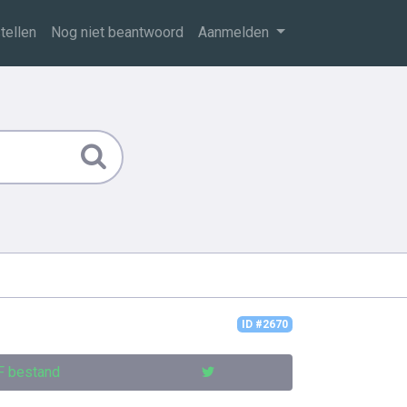
tellen
Nog niet beantwoord
Aanmelden
ID #2670
F bestand