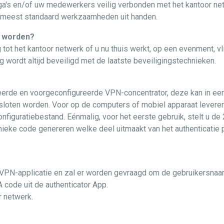
ga's en/of uw medewerkers veilig verbonden met het kantoor ne
e meest standaard werkzaamheden uit handen.
t worden?
tot het kantoor netwerk of u nu thuis werkt, op een evenment, v
 wordt altijd beveiligd met de laatste beveiligingstechnieken.
eerde en voorgeconfigureerde VPN-concentrator, deze kan in ee
sloten worden. Voor op de computers of mobiel apparaat levere
figuratiebestand. Eénmalig, voor het eerste gebruik, stelt u de 
ieke code genereren welke deel uitmaakt van het authenticatie 
 VPN-applicatie en zal er worden gevraagd om de gebruikersna
code uit de authenticator App.
r netwerk.