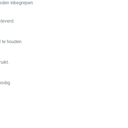
eden inbegrepen.
leverd.
 te houden.
uikt.
nodig.