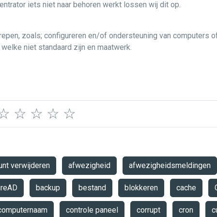
rator iets niet naar behoren werkt lossen wij dit op.
grepen, zoals; configureren en/of ondersteuning van computers 
 welke niet standaard zijn en maatwerk.
☆
☆
☆
☆
☆
unt verwijderen
afwezigheid
afwezigheidsmeldingen
ureAD
backup
bestand
blokkeren
cache
computernaam
controle paneel
corrupt
cron
c