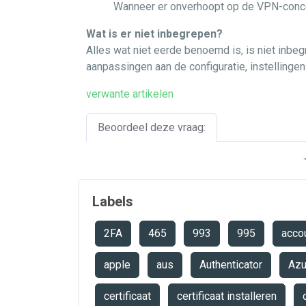
Wanneer er onverhoopt op de VPN-concent
Wat is er niet inbegrepen?
Alles wat niet eerde benoemd is, is niet inbe
aanpassingen aan de configuratie, instellingen
verwante artikelen
Beoordeel deze vraag:
Labels
2FA
465
993
995
acco
apple
aus
Authenticator
Az
certificaat
certificaat installeren