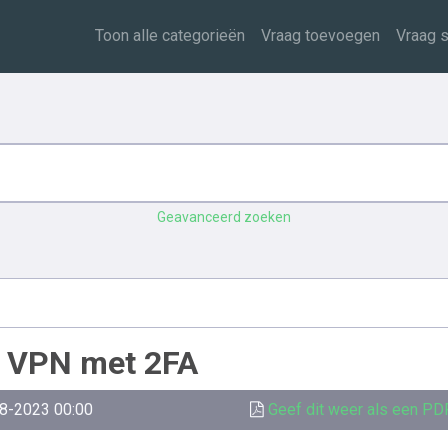
Toon alle categorieën
Vraag toevoegen
Vraag s
Geavanceerd zoeken
d VPN met 2FA
8-2023 00:00
Geef dit weer als een PD