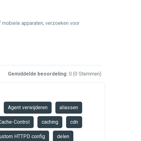
of mobiele apparaten, verzoeken voor
Gemiddelde beoordeling:
0
(0 Stemmen)
Agent verwijderen
aliassen
Cache-Control
caching
cdn
ustom HTTPD config
delen