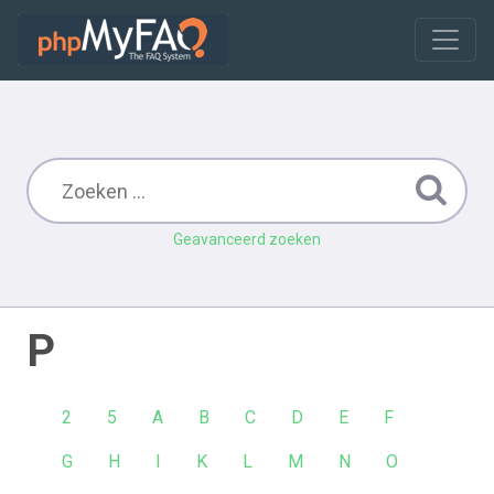
Geavanceerd zoeken
P
2
5
A
B
C
D
E
F
G
H
I
K
L
M
N
O