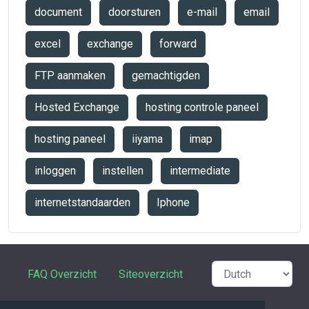
document
doorsturen
e-mail
email
excel
exchange
forward
FTP aanmaken
gemachtigden
Hosted Exchange
hosting controle paneel
hosting paneel
iiyama
imap
inloggen
instellen
intermediate
internetstandaarden
Iphone
FAQ Overzicht
Siteoverzicht
Verklarende woordenlijst