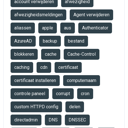
account verwijderen
afwezigheid
afwezigheidsmeldingen
Agent verwijderen
aliassen
apple
aus
Authenticator
AzureAD
backup
bestand
blokkeren
cache
Cache-Control
caching
cdn
certificaat
certificaat installeren
computernaam
controle paneel
corrupt
cron
custom HTTPD config
delen
directadmin
DNS
DNSSEC