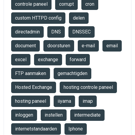
controle paneel
corrupt
cron
custom HTTPD config
delen
directadmin
DNS
DNSSEC
document
doorsturen
e-mail
email
excel
exchange
forward
FTP aanmaken
gemachtigden
Hosted Exchange
hosting controle paneel
hosting paneel
iiyama
imap
inloggen
instellen
intermediate
internetstandaarden
Iphone