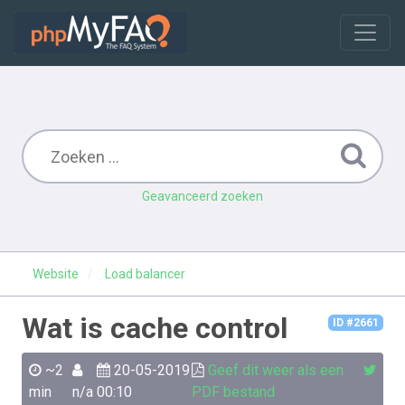
Geavanceerd zoeken
Website
Load balancer
Wat is cache control
ID #2661
~2
20-05-2019
Geef dit weer als een
min
n/a
00:10
PDF bestand