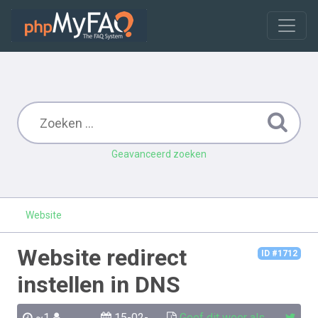
Geavanceerd zoeken
Website
Website redirect
ID #1712
instellen in DNS
~1
15-02-
Geef dit weer als