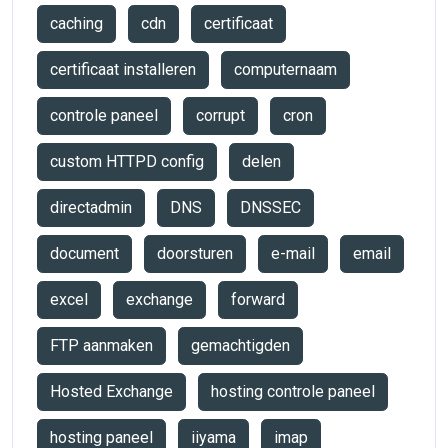
caching
cdn
certificaat
certificaat installeren
computernaam
controle paneel
corrupt
cron
custom HTTPD config
delen
directadmin
DNS
DNSSEC
document
doorsturen
e-mail
email
excel
exchange
forward
FTP aanmaken
gemachtigden
Hosted Exchange
hosting controle paneel
hosting paneel
iiyama
imap