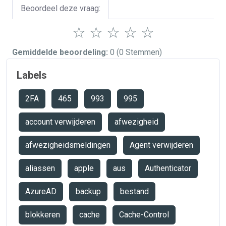
Beoordeel deze vraag:
☆
☆
☆
☆
☆
Gemiddelde beoordeling:
0
(0 Stemmen)
Labels
2FA
465
993
995
account verwijderen
afwezigheid
afwezigheidsmeldingen
Agent verwijderen
aliassen
apple
aus
Authenticator
AzureAD
backup
bestand
blokkeren
cache
Cache-Control