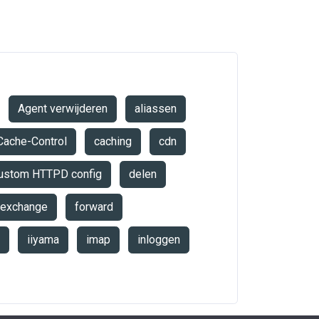
Agent verwijderen
aliassen
Cache-Control
caching
cdn
ustom HTTPD config
delen
exchange
forward
iiyama
imap
inloggen