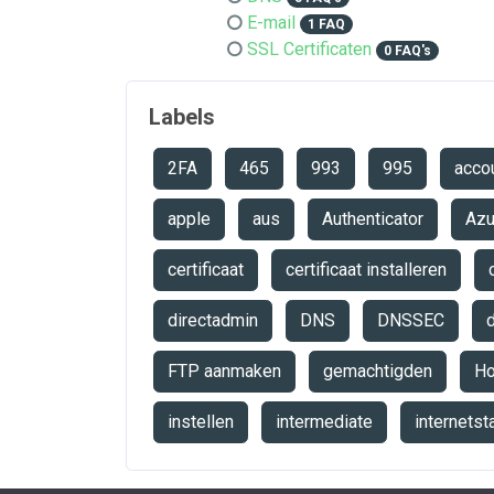
E-mail
1 FAQ
SSL Certificaten
0 FAQ's
Labels
2FA
465
993
995
acco
apple
aus
Authenticator
Az
certificaat
certificaat installeren
directadmin
DNS
DNSSEC
FTP aanmaken
gemachtigden
Ho
instellen
intermediate
internets