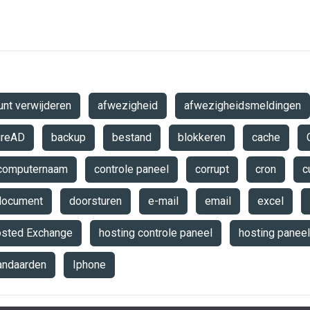
unt verwijderen
afwezigheid
afwezigheidsmeldingen
ureAD
backup
bestand
blokkeren
cache
computernaam
controle paneel
corrupt
cron
c
document
doorsturen
e-mail
email
excel
sted Exchange
hosting controle paneel
hosting paneel
tandaarden
Iphone