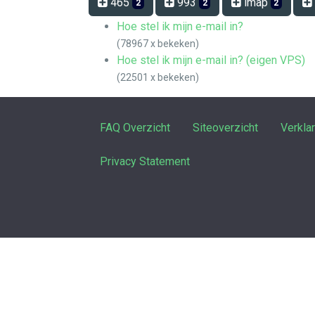
465
993
imap
2
2
2
Hoe stel ik mijn e-mail in?
(78967 x bekeken)
Hoe stel ik mijn e-mail in? (eigen VPS)
(22501 x bekeken)
FAQ Overzicht
Siteoverzicht
Verkla
Privacy Statement