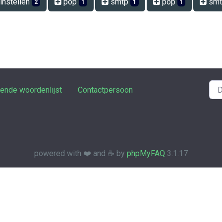
instellen
pop
smtp
pop
sm
2
1
1
1
rende woordenlijst
Contactpersoon
powered with ❤️ and ☕️ by
phpMyFAQ
3.1.17