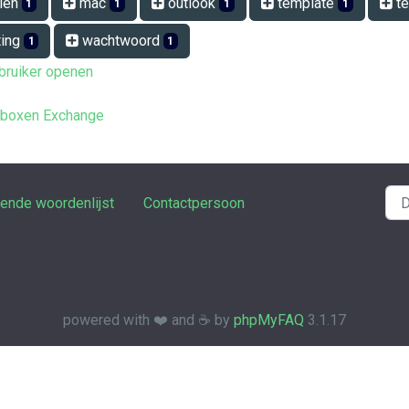
len
mac
outlook
template
te
1
1
1
1
ting
wachtwoord
1
1
bruiker openen
ilboxen Exchange
rende woordenlijst
Contactpersoon
powered with ❤️ and ☕️ by
phpMyFAQ
3.1.17