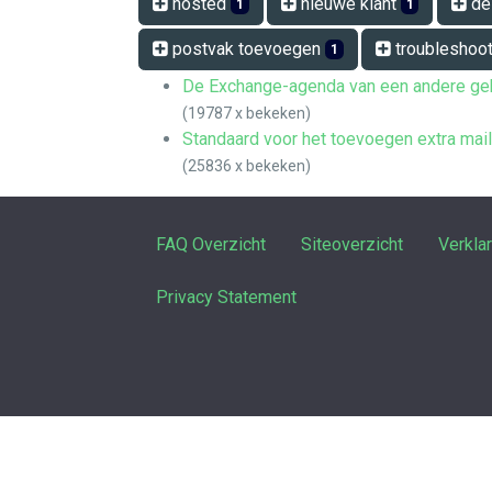
hosted
nieuwe klant
de
1
1
postvak toevoegen
troubleshoo
1
De Exchange-agenda van een andere ge
(19787 x bekeken)
Standaard voor het toevoegen extra ma
(25836 x bekeken)
FAQ Overzicht
Siteoverzicht
Verkla
Privacy Statement