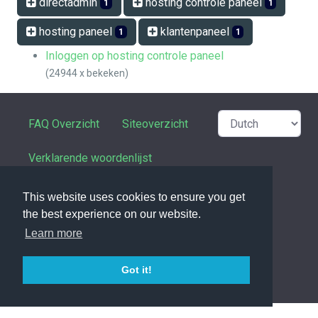
directadmin
hosting controle paneel
1
1
hosting paneel
klantenpaneel
1
1
Inloggen op hosting controle paneel
(24944 x bekeken)
FAQ Overzicht
Siteoverzicht
Verklarende woordenlijst
Contactpersoon
This website uses cookies to ensure you get
the best experience on our website.
Privacy Statement
Learn more
Got it!
powered with ❤️ and ☕️ by
phpMyFAQ
3.1.17